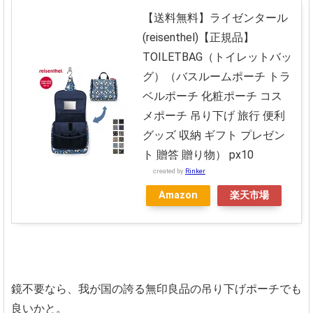
【送料無料】ライゼンタール
(reisenthel)【正規品】
TOILETBAG（トイレットバッ
グ）（バスルームポーチ トラ
ベルポーチ 化粧ポーチ コス
メポーチ 吊り下げ 旅行 便利
グッズ 収納 ギフト プレゼン
ト 贈答 贈り物） px10
created by
Rinker
Amazon
楽天市場
鏡不要なら、我が国の誇る無印良品の吊り下げポーチでも
良いかと。