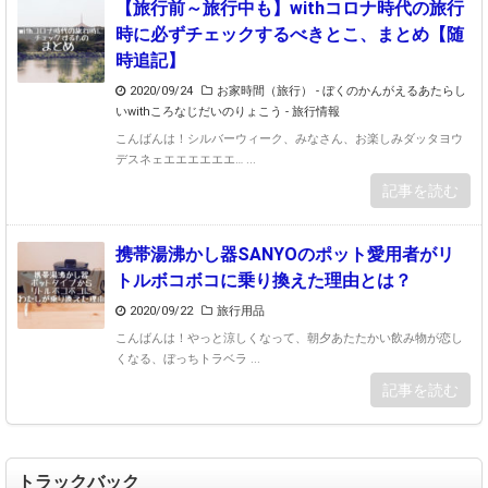
【旅行前～旅行中も】withコロナ時代の旅行
時に必ずチェックするべきとこ、まとめ【随
時追記】
2020/09/24
お家時間（旅行）
-
ぼくのかんがえるあたらし
いwithころなじだいのりょこう
-
旅行情報
こんばんは！シルバーウィーク、みなさん、お楽しみダッタヨウ
デスネェエエエエエエ… ...
記事を読む
携帯湯沸かし器SANYOのポット愛用者がリ
トルボコボコに乗り換えた理由とは？
2020/09/22
旅行用品
こんばんは！やっと涼しくなって、朝夕あたたかい飲み物が恋し
くなる、ぼっちトラベラ ...
記事を読む
トラックバック