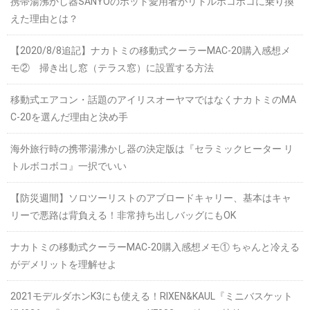
携帯湯沸かし器SANYOのポット愛用者がリトルボコボコに乗り換
えた理由とは？
【2020/8/8追記】ナカトミの移動式クーラーMAC-20購入感想メ
モ② 掃き出し窓（テラス窓）に設置する方法
移動式エアコン・話題のアイリスオーヤマではなくナカトミのMA
C-20を選んだ理由と決め手
海外旅行時の携帯湯沸かし器の決定版は『セラミックヒーター リ
トルボコボコ』一択でいい
【防災週間】ソロツーリストのアブロードキャリー、基本はキャ
リーで悪路は背負える！非常持ち出しバッグにもOK
ナカトミの移動式クーラーMAC-20購入感想メモ① ちゃんと冷える
がデメリットを理解せよ
2021モデルダホンK3にも使える！RIXEN&KAUL『ミニバスケット