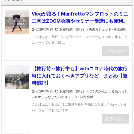
Vlogが滾る！Manfrottoマンフロットのミニ
三脚はZOOM会議やセミナー受講にも便利。
2020/09/29
お家時間（旅行）
-
快適ガジェット
-
衝動買い
こんばんは！最近、Vlog的ショートムービーをスマホで作ること
にハマっている、ぼ ...
記事を読む
【旅行前～旅行中も】withコロナ時代の旅行
時に入れておくべきアプリなど、まとめ【随
時追記】
2020/09/25
お家時間（旅行）
-
ぼくのかんがえるあたらし
いwithころなじだいのりょこう
-
旅行情報
こんばんは！お出かけに気持ち良い季節になりましたね～。シル
バーウィークお出かけす ...
記事を読む