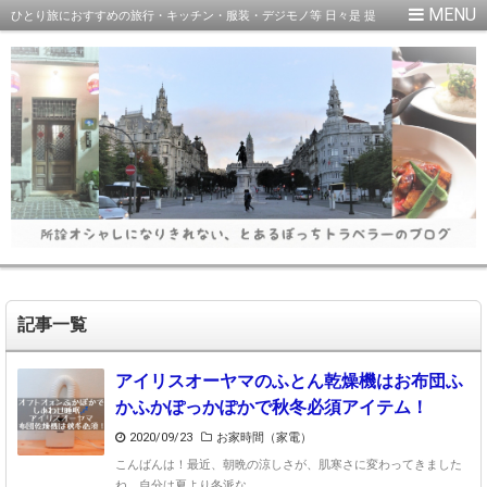
ひとり旅におすすめの旅行・キッチン・服装・デジモノ等 日々是 提
案中
記事一覧
アイリスオーヤマのふとん乾燥機はお布団ふ
かふかぽっかぽかで秋冬必須アイテム！
2020/09/23
お家時間（家電）
こんばんは！最近、朝晩の涼しさが、肌寒さに変わってきました
ね。自分は夏より冬派な ...