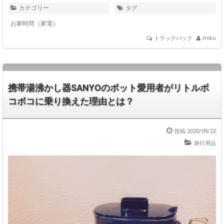
カテゴリー
タグ
お家時間（家電）
トラックバック
miko
携帯湯沸かし器SANYOのポット愛用者がリトルボ
コボコに乗り換えた理由とは？
投稿 2020/09/22
旅行用品