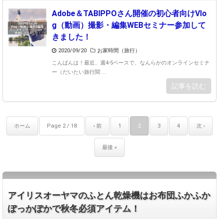
Adobe＆TABIPPOさん開催の初心者向けVlo
g（動画）撮影・編集WEBセミナー参加して
きました！
2020/09/20
お家時間（旅行）
こんばんは！最近、週4-5ペースで、なんらかのオンラインセミナ
ー（だいたい旅行関 ...
記事を読む
ホーム
Page 2 / 18
‹ 前
1
2
3
4
次 ›
最後 »
アイリスオーヤマのふとん乾燥機はお布団ふかふか
ぽっかぽかで秋冬必須アイテム！