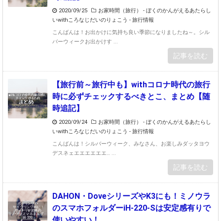
2020/09/25
お家時間（旅行）
-
ぼくのかんがえるあたらし
いwithころなじだいのりょこう
-
旅行情報
こんばんは！お出かけに気持ち良い季節になりましたね～。シル
バーウィークお出かけす ...
記事を読む
【旅行前～旅行中も】withコロナ時代の旅行
時に必ずチェックするべきとこ、まとめ【随
時追記】
2020/09/24
お家時間（旅行）
-
ぼくのかんがえるあたらし
いwithころなじだいのりょこう
-
旅行情報
こんばんは！シルバーウィーク、みなさん、お楽しみダッタヨウ
デスネェエエエエエエ… ...
記事を読む
DAHON・DoveシリーズやK3にも！ミノウラ
のスマホフォルダーiH-220-Sは安定感有りで
使いやすい！