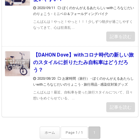
2020/09/11
ぼくのかんがえるあたらしいwithころなじだい
のりょこう
-
ミニベロ＆フォールディングバイク
こんばんは！やっと！やっと！！！少しずつ朝夕が過ごしやすく
なってきて、心は狂喜乱 ...
記事を読む
【DAHON Dove】withコロナ時代の新しい旅
のスタイルに折りたたみ自転車はどうだろ
う？
2020/08/20
お家時間（旅行）
-
ぼくのかんがえるあたらし
いwithころなじだいのりょこう
-
旅行用品 - 感染症対策グッズ
こんばんは！最近、自転車を使った旅行スタイルについて、日々
想いをめぐらせている、 ...
記事を読む
ホーム
Page 1 / 1
1