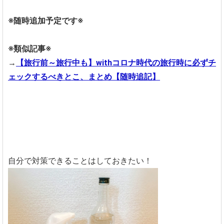
※随時追加予定です※
※類似記事※
→
【旅行前～旅行中も】withコロナ時代の旅行時に必ずチ
ェックするべきとこ、まとめ【随時追記】
自分で対策できることはしておきたい！