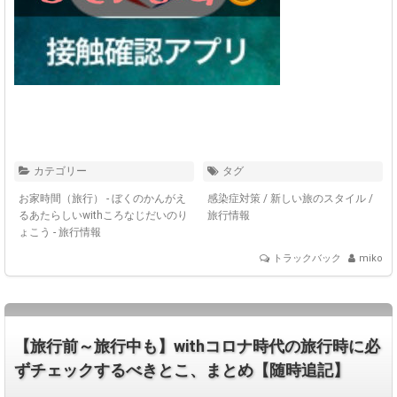
カテゴリー
タグ
お家時間（旅行）
-
ぼくのかんがえ
感染症対策
/
新しい旅のスタイル
/
るあたらしいwithころなじだいのり
旅行情報
ょこう
-
旅行情報
トラックバック
miko
【旅行前～旅行中も】withコロナ時代の旅行時に必
ずチェックするべきとこ、まとめ【随時追記】