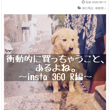
投稿
2020/08/15
旅行用品
-
衝動買い