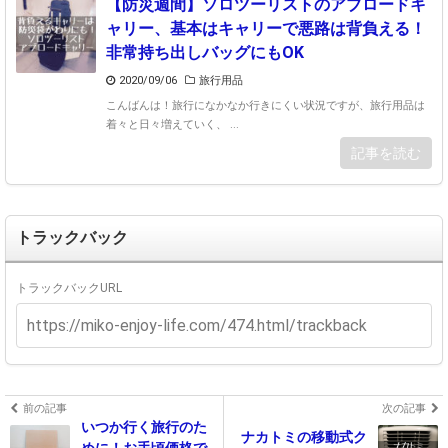
【防災週間】ソロツーリストのアブロードキ
ャリー、基本はキャリーで悪路は背負える！
非常持ち出しバッグにもOK
2020/09/06
旅行用品
こんばんは！旅行になかなか行きにくい状況ですが、旅行用品は
着々と日々増えていく、 ...
記事を読む
トラックバック
トラックバックURL
前の記事
次の記事
いつか行く旅行のた
ナカトミの移動式ク
めに！お手頃価格で