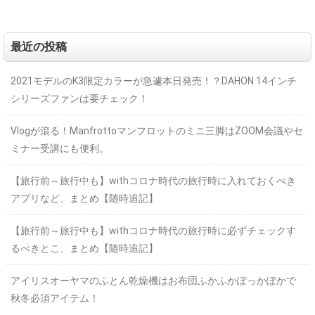
最近の投稿
2021モデルのK3限定カラーが急遽本日発売！？DAHON 14インチ
シリーズファンは要チェック！
Vlogが滾る！Manfrottoマンフロットのミニ三脚はZOOM会議やセ
ミナー受講にも便利。
【旅行前～旅行中も】withコロナ時代の旅行時に入れておくべき
アプリなど、まとめ【随時追記】
【旅行前～旅行中も】withコロナ時代の旅行時に必ずチェックす
るべきとこ、まとめ【随時追記】
アイリスオーヤマのふとん乾燥機はお布団ふかふかぽっかぽかで
秋冬必須アイテム！