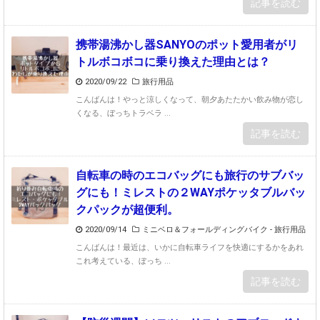
記事を読む
携帯湯沸かし器SANYOのポット愛用者がリ
トルボコボコに乗り換えた理由とは？
2020/09/22
旅行用品
こんばんは！やっと涼しくなって、朝夕あたたかい飲み物が恋し
くなる、ぼっちトラベラ ...
記事を読む
自転車の時のエコバッグにも旅行のサブバッ
グにも！ミレストの２WAYポケッタブルバッ
クパックが超便利。
2020/09/14
ミニベロ＆フォールディングバイク
-
旅行用品
こんばんは！最近は、いかに自転車ライフを快適にするかをあれ
これ考えている、ぼっち ...
記事を読む