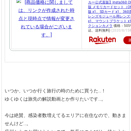
カー公式直販】Insta360 ON
版 メモリカードセット（ONE
版 x1、SDカード x1、36
レンズモジュール用レンズ
x1、マウントブラケット x
クションカメラ
価格：505
込、送料無料)
(2020/8/1
いつか、いつか行く旅行の時のために買うた…！
ゆくゆくは旅先の解説動画とか作りたいです…。
今は絶賛、感染者数増えてるエリアに在住なので、動きま
せんけど…。