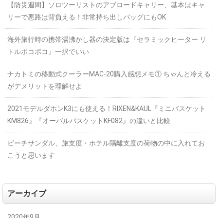
【防災週間】ソロツーリストのアブロードキャリー、基本はキャ
リーで悪路は背負える！非常持ち出しバッグにもOK
海外旅行時の携帯湯沸かし器の決定版は『セラミックヒーター リ
トルボコボコ』一択でいい
ナカトミの移動式クーラーMAC-20購入感想メモ① ちゃんと冷える
がデメリットを理解せよ
2021モデルダホンK3にも使える！RIXEN&KAUL『ミニバスケット
KM826』『オーバルバスケットKF082』の違いと比較
ビーチサンダル、旅支度・ホテル隔離支度の荷物の中に入れてお
こうと思います
アーカイブ
2020年9月