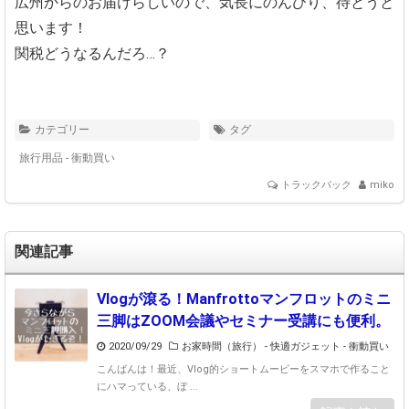
広州からのお届けらしいので、気長にのんびり、待とうと
思います！
関税どうなるんだろ…？
カテゴリー
タグ
旅行用品
-
衝動買い
トラックバック
miko
関連記事
Vlogが滾る！Manfrottoマンフロットのミニ
三脚はZOOM会議やセミナー受講にも便利。
2020/09/29
お家時間（旅行）
-
快適ガジェット
-
衝動買い
こんばんは！最近、Vlog的ショートムービーをスマホで作ること
にハマっている、ぼ ...